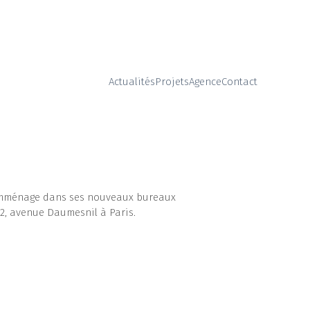
Actualités
Projets
Agence
Contact
emménage dans ses nouveaux bureaux
82, avenue Daumesnil à Paris.