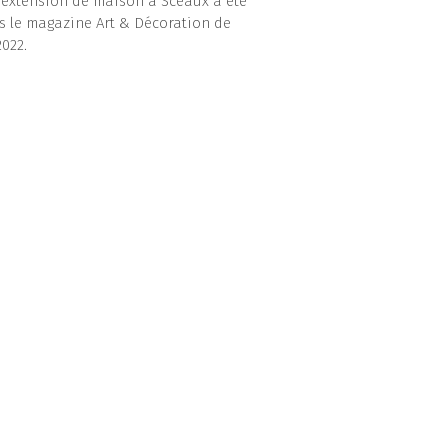
d’extension de maison à Sceaux a été
s le magazine Art & Décoration de
022.